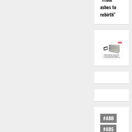
ashes to
rebirth”
#ABB
#ABS